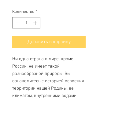
Количество
*
Добавить в корзину
Ни одна страна в мире, кроме
России, не имеет такой
разнообразной природы. Вы
ознакомитесь с историей освоения
территории нашей Родины, ее
климатом, внутренними водами,
растительным и животным миром, а
также с некоторыми уникальными
объектами России.