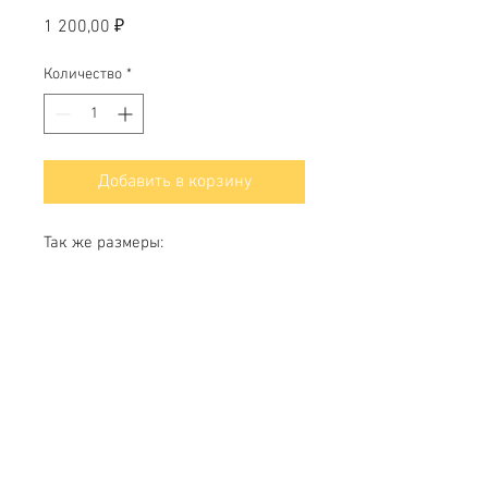
Цена
1 200,00 ₽
Количество
*
Добавить в корзину
Так же размеры:
1000х700; 1200х1680
Свяжитесь с нами
Тел.
+7 (499) 499-70-91
;
+7 (985) 980-80-28