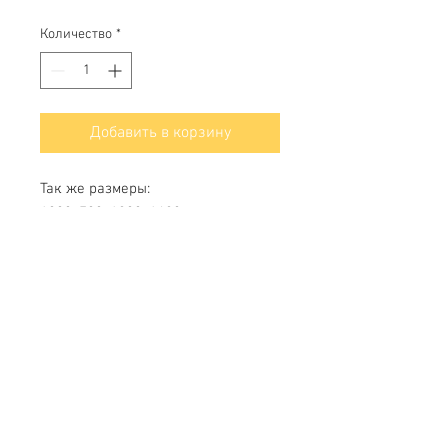
Количество
*
Добавить в корзину
Так же размеры:
1000х700; 1200х1680
Свяжитесь с нами
Тел.
+7 (499) 499-70-91
;
+7 (985) 980-80-28
info@uk-1.ru