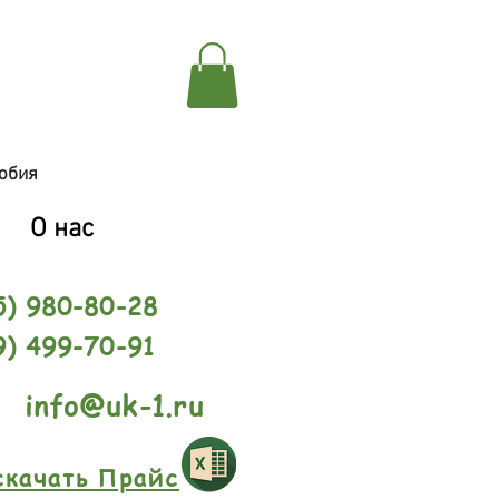
обия
О нас
5) 980-80-28
9) 499-70-91
info@uk-1.ru
скачать Прайс