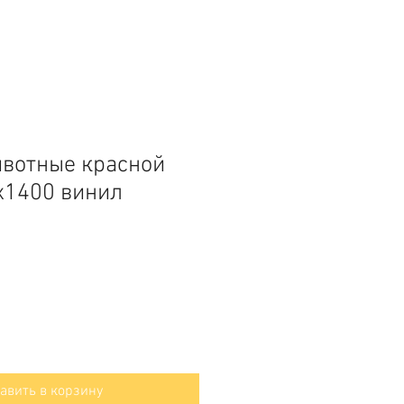
вотные красной
х1400 винил
авить в корзину