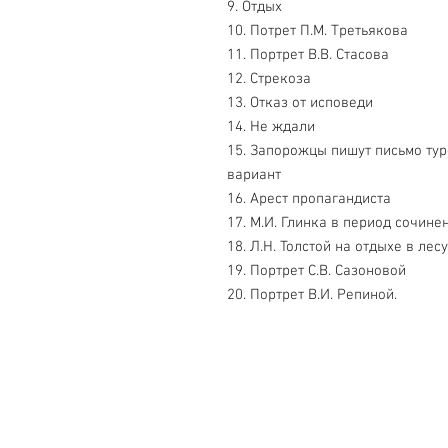
9. Отдых
10. Потрет П.М. Третьякова
11. Портрет В.В. Стасова
12. Стрекоза
13. Отказ от исповеди
14. Не ждали
15. Запорожцы пишут письмо ту
вариант
16. Арест пропагандиста
17. М.И. Глинка в период сочин
18. Л.Н. Толстой на отдыхе в лесу
19. Портрет С.В. Сазоновой
20. Портрет В.И. Репиной.
Свяжитесь с нами
Тел. +7 (499) 499-70-91; +7 (985) 9