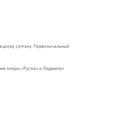
рецкому султану. Первоначальный
ения оперы «Руслан и Людмила»
Обслуживание клиентов
Контакты > / Оплата.
Доставка >
80-80-28