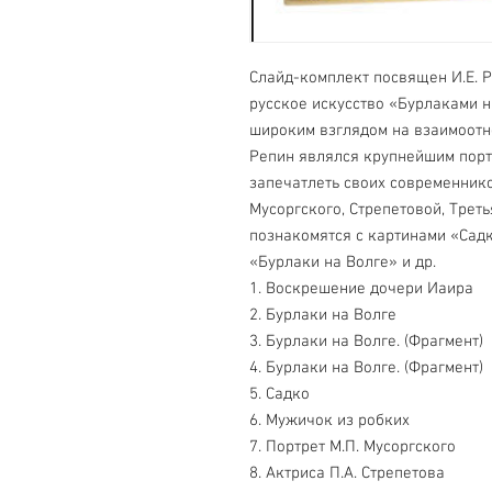
Слайд-комплект посвящен И.Е. 
русское искусство «Бурлаками н
широким взглядом на взаимоотн
Репин являлся крупнейшим портр
запечатлеть своих современнико
Мусоргского, Стрепетовой, Треть
познакомятся с картинами «Садк
«Бурлаки на Волге» и др.
1. Воскрешение дочери Иаира
2. Бурлаки на Волге
3. Бурлаки на Волге. (Фрагмент)
4. Бурлаки на Волге. (Фрагмент)
5. Садко
6. Мужичок из робких
7. Портрет М.П. Мусоргского
8. Актриса П.А. Стрепетова