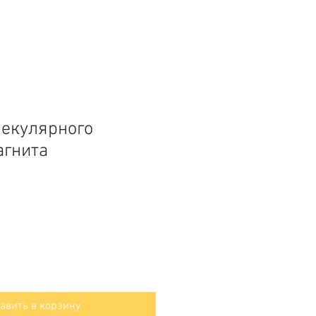
екулярного
агнита
авить в корзину