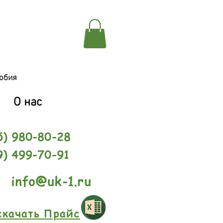
обия
О нас
5) 980-80-28
9) 499-70-91
info@uk-1.ru
скачать Прайс