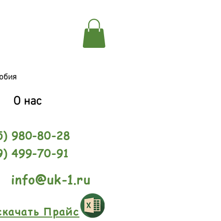
обия
О нас
5) 980-80-28
9) 499-70-91
info@uk-1.ru
скачать Прайс