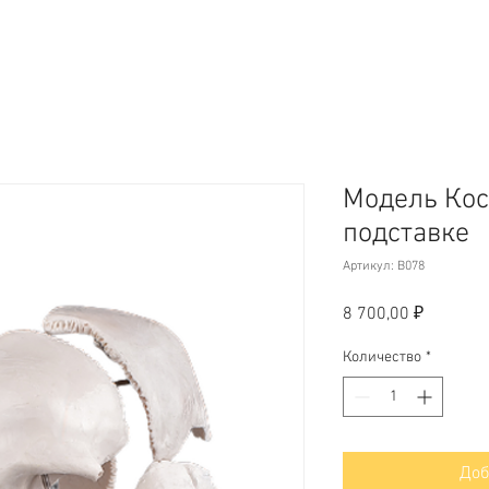
Модель Кос
подставке
Артикул: B078
Цена
8 700,00 ₽
Количество
*
Доб