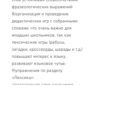
фразеологических выражений
8)организация и проведение
дидактических игр с собранными
словами, что очень важно для
младших школьников, так как
лексические игры (ребусы,
загадки, кроссворды, шарады и т.д.)
повышают интерес к языку,
развивают языковое чутье;
9)упражнения по разделу
«Лексика»:
а)составление слов-синонимов
б)составление слов-антонимов
в)подбор значений многозначных
слов
г)подбор значений омонимов (бор -
сосновый лес; бор стальное сверло
бормашины стоматолога и др.)