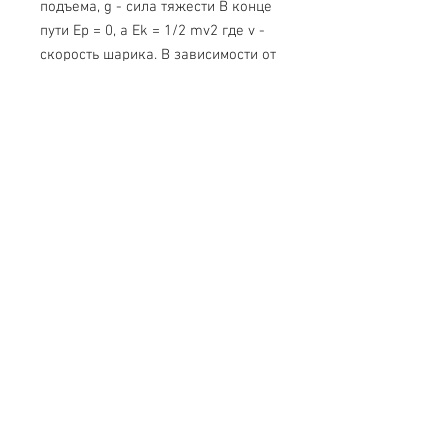
подъема, g - сила тяжести В конце
пути Ep = 0, а Ek = 1/2 mv2 где v -
скорость шарика. В зависимости от
первоначальной высоты подъема,
шарик будет либо описывать
полную петлю по внутренней части
желоба, либо выпадать с его
закругленного участка. Круговая
шкала используется для измерения
угла, при котором шарик выпадает
из желоба. Таким образом, вы
можете продемонстрировать закон
сохранения энергии, импульса и
движения объекта по мертвой
петле.
В комплекте 2 шарика.
Свяжитесь с нами