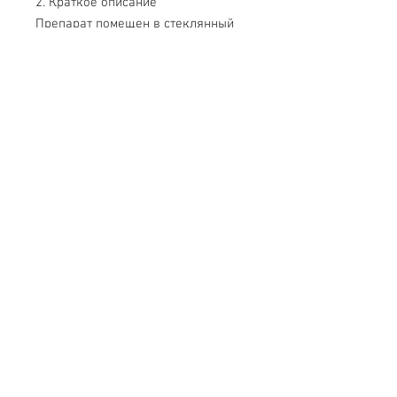
2. Краткое описание
Препарат помещен в стеклянный
цилиндр с консервирующей
жидкостью, снабжен экспликацией,
содержит обозначения органов
тела животного. Демонстрирует
внешнее строение тритона.
Свяжитесь с нами
Тел.
+7 (499) 499-70-91
;
+7 (985) 980-80-28
info@uk-1.ru
Обслуживание клиентов
Контакты > / Оплата.
Доставка >