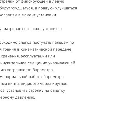
стрелки от фиксирующей в левую
будут ухудшаться, в правую- улучшаться
условиям в момент установки
усматривает его эксплуатацию в
обходимо слегка постучать пальцем по
я трения в кинематической передаче.
 хранения, эксплуатации или
ринудительное смещение указывающей
нию погрешности барометра.
ния нормальной работы барометра
том винта, видимого через круглое
са, установить стрелку на отметку
ферному давлению.