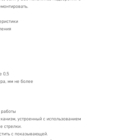
емонтировать.
еристики
ления
е 0,5
ра, мм не более
к работы
еханизм, устроенный с использованием
е стрелки.
стить с показывающей.