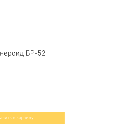
нероид БР-52
авить в корзину